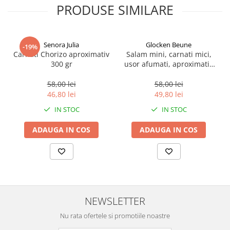
PRODUSE SIMILARE
Senora Julia
Glocken Beune
-19%
Carnati Chorizo aproximativ
Salam mini, carnati mici,
300 gr
usor afumati, aproximativ
20-24 bucati, 150 g
58,00 lei
58,00 lei
46,80 lei
49,80 lei
IN STOC
IN STOC
ADAUGA IN COS
ADAUGA IN COS
NEWSLETTER
Nu rata ofertele si promotiile noastre