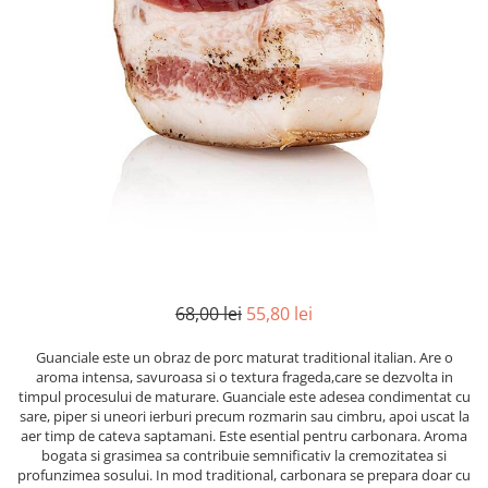
Mirodenii unice
Strecuratoare, site, spumiere
Mustar si specialitati din mustar
Razatoare, peelere, feliatoare
Otet
Tavi
Alte tipuri de otet
Forme de copt
Crema de otet balsamic si
Placi de taiere
preparate
Accesorii pentru patiserie
Otet balsamic
Cafetiere
Otet Fallot
Otet Gegenbauer
Manusi de bucatarie
Otet Golles
Vase gatit speciale
Otet Weyers
Suporturi pentru oale
68,00 lei
55,80 lei
Otet Wiberg Gastro
Tigai wok
Piper
Guanciale este un obraz de porc maturat traditional italian. Are o
Capace pentru vase de gatit
aroma intensa, savuroasa si o textura frageda,care se dezvolta in
Produse de patiserie
timpul procesului de maturare. Guanciale este adesea condimentat cu
Vase cu inductie
sare, piper si uneori ierburi precum rozmarin sau cimbru, apoi uscat la
Frisca si smantana
aer timp de cateva saptamani. Este esential pentru carbonara. Aroma
Seturi de oale si tigai
Sare
bogata si grasimea sa contribuie semnificativ la cremozitatea si
Placi inductie
profunzimea sosului. In mod traditional, carbonara se prepara doar cu
Sare de mare din Franta / Italia /