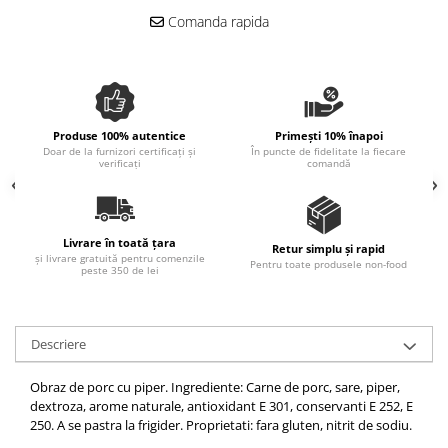
Ulei Huilerie Beaujolaise
Comanda rapida
Ulei Huileries du Berry
Uleiuri aromatizate
Ulei Wiberg Gastro
Produse 100% autentice
Primești 10% înapoi
Doar de la furnizori certificați și
În puncte de fidelitate la fiecare
verificați
comandă
Livrare în toată țara
Retur simplu și rapid
și livrare gratuită pentru comenzile
Pentru toate produsele non-food
peste 350 de lei
Descriere
Obraz de porc cu piper. Ingrediente: Carne de porc, sare, piper,
dextroza, arome naturale, antioxidant E 301, conservanti E 252, E
250. A se pastra la frigider. Proprietati: fara gluten, nitrit de sodiu.