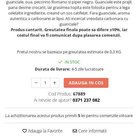
guanciale, oua, pecorino Romano si piper negru. Guanciale este prajit
Spania / Cipru / Africa
Tigai grill
pana devine crocant, iar grasimea topita este folosita pentru a lega
Sare de mare din Marea Nordului
celelalte ingrediente, creand un sos catifelat. Fara guanciale, aroma
Prajitore paine
autentica a carbonarei ar lipsi. Ati incercat vreodata carbonara cu
Sare de mare din Oceanele Pacific
guanciale?
Gratare
si Indian
Produs cantarit. Greutatea finala poate sa difere ±10%, iar
Sare de mare naturala din
Cesti, boluri, vesela
costul final va fi comunicat dupa plasarea comenzii.
Portugalia
Sare de roca
Pretul nostru se bazeaza pe greutatea estimata de 0,3 KG
Sare marina
IN STOC
Sare speciala
Durata de livrare:
4-5 zile lucratoare
Snacks
Specialitati din ulei
ADAUGA IN COS
Terine si placinte
Cod Produs:
67889
Ai nevoie de ajutor?
0371 237 082
Uleiuri Premium
Uleiuri speciale/presate la rece
La achizitionarea acestui produs primiti
5
lei pentru comenzile viitoare
Ulei de masline extravirgin
Ulei Gegenbauer
Adauga la Favorite
Cere informatii
Ulei Gewurzgarten