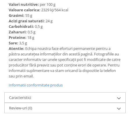
Valori nutritive:
per 100 g
Valoare calorica:
2329 kJ/564 kcal
Grasimi:
55 g
Acizi grasi saturati:
24 g
Carbohidrati:
0,5 g
Zaharuri:
0,5 g
Proteine:
18 g
Sare:
3,5 g
Atentie:
Echipa noastra face eforturi permanente pentru a
păstra acurateţea informaţiilor din acestă pagină. Fotografiile au
caracter informativ iar unele specificaţii pot fi modificate de catre
producător fără preaviz sau pot conţine erori de operare. Pentru
informatii suplimentare va stam oricand la dispozitie la telefon
sau prin email.
Informatii conformitate produs
Caracteristici
Review-uri
(0)