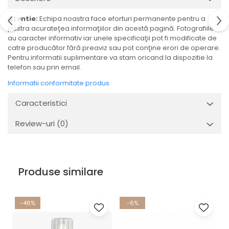
Ulei Huilerie Beaujolaise
Atentie:
Echipa noastra face eforturi permanente pentru a
Ulei Huileries du Berry
păstra acurateţea informaţiilor din acestă pagină. Fotografiile
Uleiuri aromatizate
au caracter informativ iar unele specificaţii pot fi modificate de
Ulei Wiberg Gastro
catre producător fără preaviz sau pot conţine erori de operare.
Pentru informatii suplimentare va stam oricand la dispozitie la
telefon sau prin email.
Informatii conformitate produs
Caracteristici
Review-uri
(0)
Produse similare
-46%
-6%