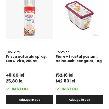
Elle&Vire
Ponthier
B
Frisca naturala spray,
Piure - fructul pasiunii,
P
Elle & Vire, 250ml
neindulcit, congelat, 1 kg
n
48,00 lei
152,16 lei
1
25,80 lei
142,80 lei
1
IN STOC
IN STOC
Adauga in cos
Adauga in cos