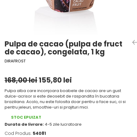
Mirodenii unice
Tigai
Mustar si specialitati din mustar
Strecuratoare, site, spumiere
Otet
Razatoare, peelere, feliatoare
Alte tipuri de otet
Tavi
Crema de otet balsamic si
Forme de copt
Pulpa de cacao (pulpa de fruct
preparate
de cacao), congelata, 1 kg
Placi de taiere
Otet balsamic
Otet Fallot
Accesorii pentru patiserie
DIRAFROST
Otet Gegenbauer
Cafetiere
Otet Golles
168,00 lei
155,80 lei
Manusi de bucatarie
Otet Weyers
Vase gatit speciale
Otet Wiberg Gastro
Pulpa alba care inconjoara boabele de cacao are un gust
dulce-acrisor si este deosebit de raspandita în bucataria
Suporturi pentru oale
Piper
braziliana. Acolo, nu este folosita doar pentru a face suc, ci si
Tigai wok
pentru jeleuri, smoothie-uri si prajituri mici.
Produse de patiserie
Capace pentru vase de gatit
Frisca si smantana
STOC EPUIZAT
Durata de livrare:
4-5 zile lucratoare
Sare
Vase cu inductie
Cod Produs:
54081
Sare de mare din Franta / Italia /
Seturi de oale si tigai