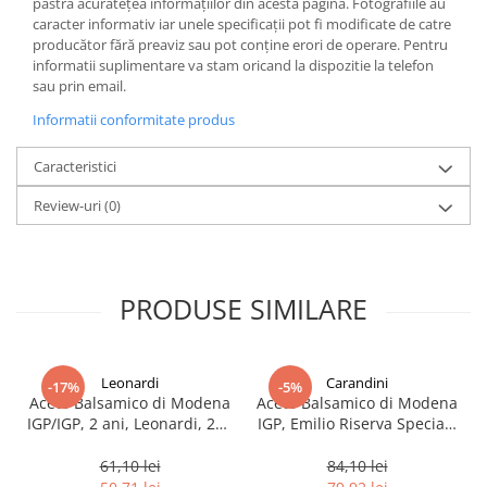
păstra acurateţea informaţiilor din acestă pagină. Fotografiile au
caracter informativ iar unele specificaţii pot fi modificate de catre
producător fără preaviz sau pot conţine erori de operare. Pentru
informatii suplimentare va stam oricand la dispozitie la telefon
sau prin email.
Informatii conformitate produs
Caracteristici
Review-uri
(0)
PRODUSE SIMILARE
Leonardi
Carandini
-17%
-5%
Aceto Balsamico di Modena
Aceto Balsamico di Modena
IGP/IGP, 2 ani, Leonardi, 250
IGP, Emilio Riserva Speciale
ml
Silver, 2 J, Carandini, 250 ml
61,10 lei
84,10 lei