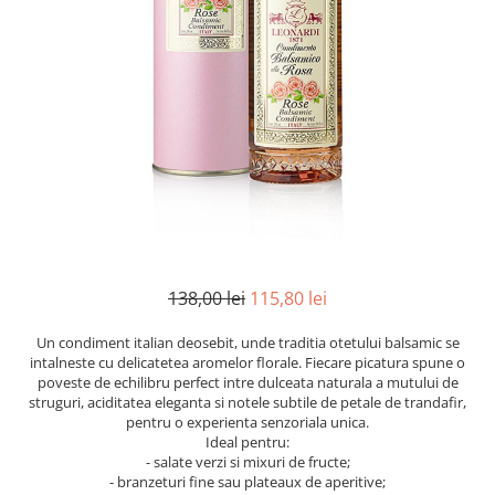
Mirodenii unice
Strecuratoare, site, spumiere
Mustar si specialitati din mustar
Razatoare, peelere, feliatoare
Otet
Tavi
Alte tipuri de otet
Forme de copt
Crema de otet balsamic si
Placi de taiere
preparate
Accesorii pentru patiserie
Otet balsamic
Cafetiere
Otet Fallot
Otet Gegenbauer
Manusi de bucatarie
Otet Golles
Vase gatit speciale
138,00 lei
115,80 lei
Otet Weyers
Suporturi pentru oale
Otet Wiberg Gastro
Tigai wok
Un condiment italian deosebit, unde traditia otetului balsamic se
Piper
intalneste cu delicatetea aromelor florale. Fiecare picatura spune o
Capace pentru vase de gatit
poveste de echilibru perfect intre dulceata naturala a mutului de
Produse de patiserie
struguri, aciditatea eleganta si notele subtile de petale de trandafir,
Vase cu inductie
pentru o experienta senzoriala unica.
Frisca si smantana
Ideal pentru:
Seturi de oale si tigai
Sare
- salate verzi si mixuri de fructe;
Placi inductie
- branzeturi fine sau plateaux de aperitive;
Sare de mare din Franta / Italia /