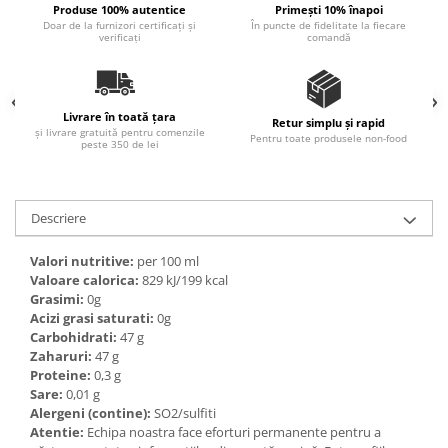
Produse 100% autentice
Primești 10% înapoi
Ulei Huilerie Beaujolaise
Doar de la furnizori certificați și
În puncte de fidelitate la fiecare
verificați
comandă
Ulei Huileries du Berry
Uleiuri aromatizate
Ulei Wiberg Gastro
Livrare în toată țara
Retur simplu și rapid
și livrare gratuită pentru comenzile
Pentru toate produsele non-food
peste 350 de lei
Descriere
Valori nutritive:
per 100 ml
Valoare calorica:
829 kJ/199 kcal
Grasimi:
0g
Acizi grasi saturati:
0g
Carbohidrati:
47 g
Zaharuri:
47 g
Proteine:
0,3 g
Sare:
0,01 g
Alergeni (contine):
SO2/sulfiti
Atentie:
Echipa noastra face eforturi permanente pentru a