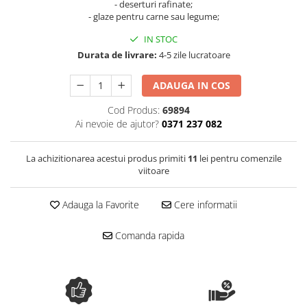
- deserturi rafinate;
Spania / Cipru / Africa
Tigai grill
- glaze pentru carne sau legume;
Sare de mare din Marea Nordului
Prajitore paine
IN STOC
Sare de mare din Oceanele Pacific
Gratare
Durata de livrare:
4-5 zile lucratoare
si Indian
Sare de mare naturala din
Cesti, boluri, vesela
ADAUGA IN COS
Portugalia
Sare de roca
Cod Produs:
69894
Ai nevoie de ajutor?
0371 237 082
Sare marina
Sare speciala
La achizitionarea acestui produs primiti
11
lei pentru comenzile
Snacks
viitoare
Specialitati din ulei
Terine si placinte
Adauga la Favorite
Cere informatii
Uleiuri Premium
Comanda rapida
Uleiuri speciale/presate la rece
Ulei de masline extravirgin
Ulei Gegenbauer
Ulei Gewurzgarten