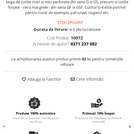
larga de cutite mari si mici perforate din seria G si GS, precum si cutite
Spania / Cipru / Africa
Tigai grill
forjate - ceva mai grele - din seria GF si GSF. Cutitul G-4 este potrivit
Sare de mare din Marea Nordului
pentru tocat de exemplu patrunjel, ciuperci etc.
Prajitore paine
Sare de mare din Oceanele Pacific
STOC EPUIZAT
Gratare
si Indian
Durata de livrare:
4-5 zile lucratoare
Sare de mare naturala din
Cesti, boluri, vesela
Cod Produs:
10972
Portugalia
Ai nevoie de ajutor?
0371 237 082
Sare de roca
Sare marina
La achizitionarea acestui produs primiti
82
lei pentru comenzile
Sare speciala
viitoare
Snacks
Adauga la Favorite
Cere informatii
Specialitati din ulei
Terine si placinte
Uleiuri Premium
Uleiuri speciale/presate la rece
Produse 100% autentice
Primești 10% înapoi
Ulei de masline extravirgin
Doar de la furnizori certificați și
În puncte de fidelitate la fiecare
verificați
comandă
Ulei Gegenbauer
Ulei Gewurzgarten