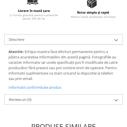
Ulei Huilerie Beaujolaise
Livrare în toată țara
Ulei Huileries du Berry
Retur simplu și rapid
și livrare gratuită pentru comenzile
Pentru toate produsele non-food
Uleiuri aromatizate
peste 350 de lei
Ulei Wiberg Gastro
Descriere
Atentie:
Echipa noastra face eforturi permanente pentru a
păstra acurateţea informaţiilor din acestă pagină. Fotografiile au
caracter informativ iar unele specificaţii pot fi modificate de catre
producător fără preaviz sau pot conţine erori de operare. Pentru
informatii suplimentare va stam oricand la dispozitie la telefon
sau prin email.
Informatii conformitate produs
Review-uri
(0)
PRODUSE SIMILARE