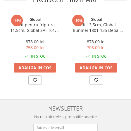
Global
Global
-14%
-19%
Cutit pentru friptura,
Cutit 13,5cm, Global
11,5cm, Global SAI-T01, 1
Bunmei 1801-135 Deba,
buc
mâner din lemn Honoki, 1
buc
878,00 lei
878,00 lei
758,00 lei
708,00 lei
IN STOC
IN STOC
ADAUGA IN COS
ADAUGA IN COS
NEWSLETTER
Nu rata ofertele si promotiile noastre