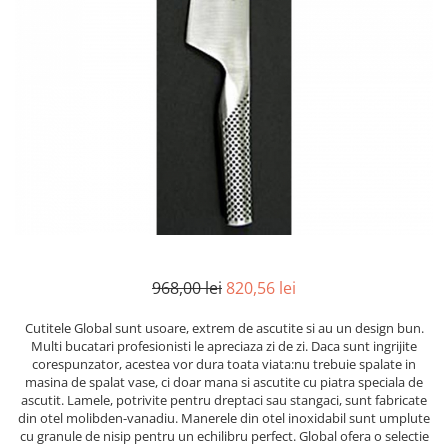
Mirodenii unice
Strecuratoare, site, spumiere
Mustar si specialitati din mustar
Razatoare, peelere, feliatoare
Otet
Tavi
Alte tipuri de otet
Forme de copt
Crema de otet balsamic si
Placi de taiere
preparate
Accesorii pentru patiserie
Otet balsamic
Cafetiere
Otet Fallot
Otet Gegenbauer
Manusi de bucatarie
Otet Golles
Vase gatit speciale
Otet Weyers
Suporturi pentru oale
968,00 lei
820,56 lei
Otet Wiberg Gastro
Tigai wok
Piper
Cutitele Global sunt usoare, extrem de ascutite si au un design bun.
Capace pentru vase de gatit
Multi bucatari profesionisti le apreciaza zi de zi. Daca sunt ingrijite
Produse de patiserie
corespunzator, acestea vor dura toata viata:nu trebuie spalate in
Vase cu inductie
masina de spalat vase, ci doar mana si ascutite cu piatra speciala de
Frisca si smantana
ascutit. Lamele, potrivite pentru dreptaci sau stangaci, sunt fabricate
Seturi de oale si tigai
Sare
din otel molibden-vanadiu. Manerele din otel inoxidabil sunt umplute
Placi inductie
cu granule de nisip pentru un echilibru perfect. Global ofera o selectie
Sare de mare din Franta / Italia /