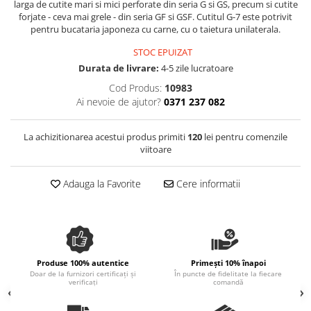
larga de cutite mari si mici perforate din seria G si GS, precum si cutite
Spania / Cipru / Africa
Tigai grill
forjate - ceva mai grele - din seria GF si GSF. Cutitul G-7 este potrivit
Sare de mare din Marea Nordului
pentru bucataria japoneza cu carne, cu o taietura unilaterala.
Prajitore paine
Sare de mare din Oceanele Pacific
STOC EPUIZAT
Gratare
si Indian
Durata de livrare:
4-5 zile lucratoare
Sare de mare naturala din
Cesti, boluri, vesela
Cod Produs:
10983
Portugalia
Ai nevoie de ajutor?
0371 237 082
Sare de roca
Sare marina
La achizitionarea acestui produs primiti
120
lei pentru comenzile
Sare speciala
viitoare
Snacks
Adauga la Favorite
Cere informatii
Specialitati din ulei
Terine si placinte
Uleiuri Premium
Uleiuri speciale/presate la rece
Produse 100% autentice
Primești 10% înapoi
Ulei de masline extravirgin
Doar de la furnizori certificați și
În puncte de fidelitate la fiecare
verificați
comandă
Ulei Gegenbauer
Ulei Gewurzgarten