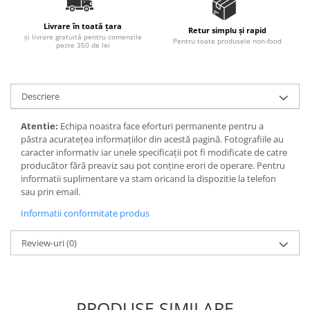
Ulei Huilerie Beaujolaise
Livrare în toată țara
Ulei Huileries du Berry
Retur simplu și rapid
și livrare gratuită pentru comenzile
Pentru toate produsele non-food
Uleiuri aromatizate
peste 350 de lei
Ulei Wiberg Gastro
Descriere
Atentie:
Echipa noastra face eforturi permanente pentru a
păstra acurateţea informaţiilor din acestă pagină. Fotografiile au
caracter informativ iar unele specificaţii pot fi modificate de catre
producător fără preaviz sau pot conţine erori de operare. Pentru
informatii suplimentare va stam oricand la dispozitie la telefon
sau prin email.
Informatii conformitate produs
Review-uri
(0)
PRODUSE SIMILARE