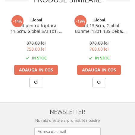
Global
Global
-14%
-19%
Cutit pentru friptura,
Cutit 13,5cm, Global
11,5cm, Global SAI-T01, 1
Bunmei 1801-135 Deba,
buc
mâner din lemn Honoki, 1
buc
878,00 lei
878,00 lei
758,00 lei
708,00 lei
IN STOC
IN STOC
ADAUGA IN COS
ADAUGA IN COS
NEWSLETTER
Nu rata ofertele si promotiile noastre