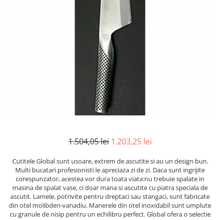
Mirodenii unice
Strecuratoare, site, spumiere
Mustar si specialitati din mustar
Razatoare, peelere, feliatoare
Otet
Tavi
Alte tipuri de otet
Forme de copt
Crema de otet balsamic si
Placi de taiere
preparate
Accesorii pentru patiserie
Otet balsamic
Cafetiere
Otet Fallot
Otet Gegenbauer
Manusi de bucatarie
Otet Golles
Vase gatit speciale
Otet Weyers
Suporturi pentru oale
1.504,05 lei
1.203,25 lei
Otet Wiberg Gastro
Tigai wok
Piper
Cutitele Global sunt usoare, extrem de ascutite si au un design bun.
Capace pentru vase de gatit
Multi bucatari profesionisti le apreciaza zi de zi. Daca sunt ingrijite
Produse de patiserie
corespunzator, acestea vor dura toata viata:nu trebuie spalate in
Vase cu inductie
masina de spalat vase, ci doar mana si ascutite cu piatra speciala de
Frisca si smantana
ascutit. Lamele, potrivite pentru dreptaci sau stangaci, sunt fabricate
Seturi de oale si tigai
Sare
din otel molibden-vanadiu. Manerele din otel inoxidabil sunt umplute
Placi inductie
cu granule de nisip pentru un echilibru perfect. Global ofera o selectie
Sare de mare din Franta / Italia /