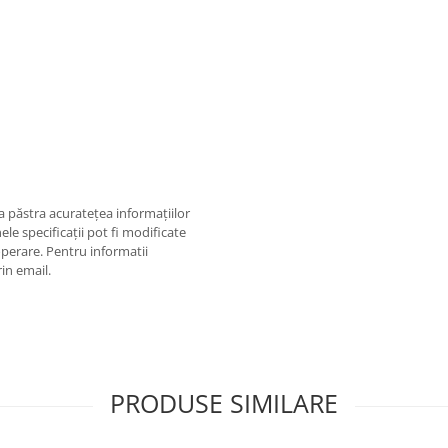
 păstra acurateţea informaţiilor
ele specificaţii pot fi modificate
operare. Pentru informatii
rin email.
PRODUSE SIMILARE