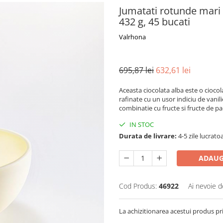
Jumatati rotunde mari 
432 g, 45 bucati
Valrhona
695,87 lei
632,61 lei
Aceasta ciocolata alba este o ciocol
rafinate cu un usor indiciu de vanili
combinatie cu fructe si fructe de 
IN STOC
Durata de livrare:
4-5 zile lucrato
ADAUG
Cod Produs:
46922
Ai nevoie d
La achizitionarea acestui produs pr