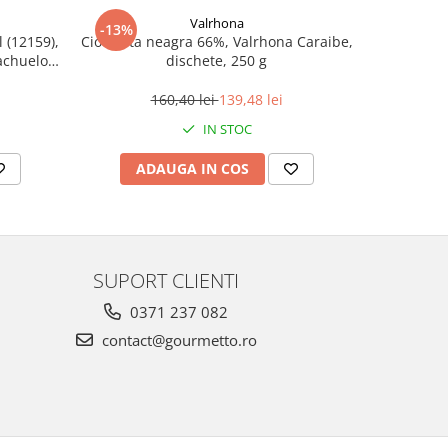
Valrhona
-13%
-13%
 (12159),
Ciocolata neagra 66%, Valrhona Caraibe,
Ciocolata 
achuelo
dischete, 250 g
160,40 lei
139,48 lei
IN STOC
ADAUGA IN COS
AD
SUPORT CLIENTI
0371 237 082
contact@gourmetto.ro