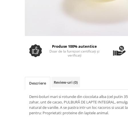
Ulei Huilerie Beaujolaise
Ulei Huileries du Berry
Uleiuri aromatizate
Ulei Wiberg Gastro
Produse 100% autentice
Doar de la furnizori certificați și
verificați
Review-uri
(0)
Descriere
Demi-boluri mari si rotunde din ciocolata alba (cel putin 3
zahar, unt de cacao, PULBURĂ DE LAPTE INTEGRAL, emulgat
natural de vanilie. A se pastra intr-un loc racoros si uscat la
pentru: Proprietati: proteine din laptele animal.