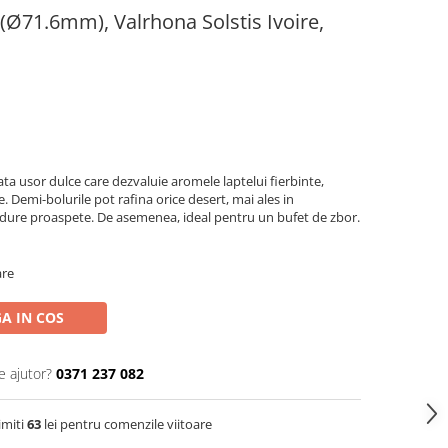
(Ø71.6mm), Valrhona Solstis Ivoire,
ata usor dulce care dezvaluie aromele laptelui fierbinte,
e. Demi-bolurile pot rafina orice desert, mai ales in
padure proaspete. De asemenea, ideal pentru un bufet de zbor.
are
A IN COS
e ajutor?
0371 237 082
imiti
63
lei pentru comenzile viitoare