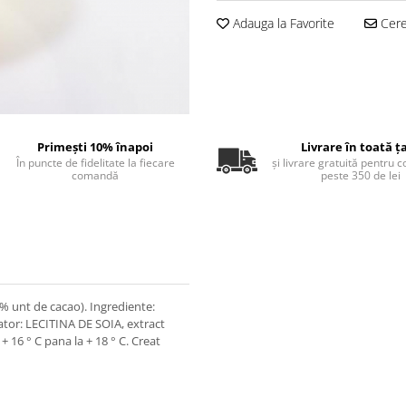
Adauga la Favorite
Cere 
Primești 10% înapoi
Livrare în toată ț
În puncte de fidelitate la fiecare
și livrare gratuită pentru 
comandă
peste 350 de lei
5% unt de cacao). Ingrediente:
or: LECITINA DE SOIA, extract
 + 16 ° C pana la + 18 ° C. Creat