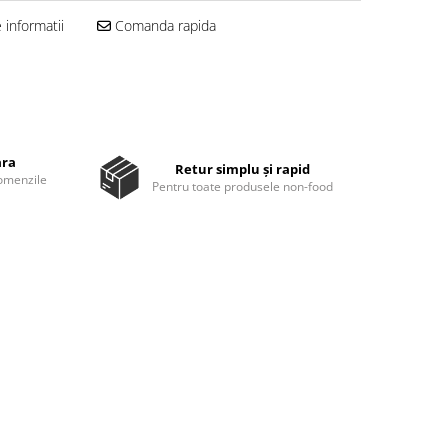
informatii
Comanda rapida
ara
Retur simplu și rapid
comenzile
Pentru toate produsele non-food