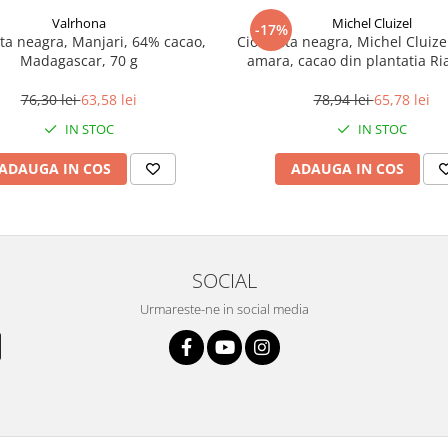
Valrhona
Michel Cluizel
-17%
ta neagra, Manjari, 64% cacao,
Ciocolata neagra, Michel Cluizel
Madagascar, 70 g
amara, cacao din plantatia Ri
70%, 70 g
76,30 lei
63,58 lei
78,94 lei
65,78 lei
IN STOC
IN STOC
ADAUGA IN COS
ADAUGA IN COS
SOCIAL
Urmareste-ne in social media