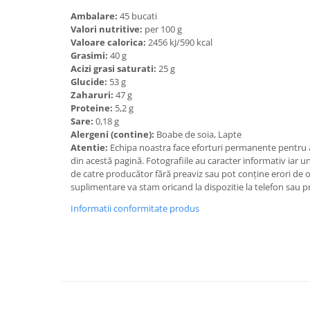
Ambalare:
45 bucati
Valori nutritive:
per 100 g
Valoare calorica:
2456 kJ/590 kcal
Grasimi:
40 g
Acizi grasi saturati:
25 g
Glucide:
53 g
Zaharuri:
47 g
Proteine:
5,2 g
Sare:
0,18 g
Alergeni (contine):
Boabe de soia, Lapte
Atentie:
Echipa noastra face eforturi permanente pentru a
din acestă pagină. Fotografiile au caracter informativ iar un
de catre producător fără preaviz sau pot conţine erori de 
suplimentare va stam oricand la dispozitie la telefon sau p
Informatii conformitate produs