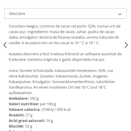
Ulei Huilerie Beaujolaise
Ulei Huileries du Berry
Descriere
Uleiuri aromatizate
Ciocolata neagra, continut de cacao cel putin: 52%, numai unt de
Ulei Wiberg Gastro
cacao pur. Ingrediente: masa de cacao, zahar, pudra de cacao
slaba, emulgator: lecitina de floarea soarelui, aroma naturala de
vanilie. A se pastra intr-un loc uscat la 16 ° C si 18 ° C.
Aceasta descriere a fost tradusa folosind un software automat de
traducere. Varianta originala o gasiti disponibila mai jos.
noire. Dunkle Schokolade, Kakaoanteil mindestens: 52%, nur
reine Kakobutter. Zutaten: Kakaomasse, Zucker, mageres
Kakaopulver, Emulgator: Sonnenblumenlecithine, natürliches
Vanillearoma. An einen trockenen Ort bei 16°C und 18°C
aufbewahren.
Ambalare:
250 g
Valori nutritive:
per 100 g
Valoare calorica:
2108 kJ / 505 kcal
Grasimi:
27 g
Acizi grasi saturati:
16 g
Glucide:
53 g