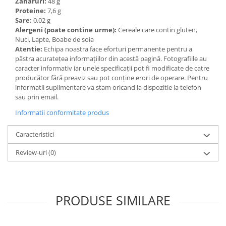
Zaharuri:
48 g
Proteine:
7,6 g
Sare:
0,02 g
Alergeni (poate contine urme):
Cereale care contin gluten,
Nuci, Lapte, Boabe de soia
Atentie:
Echipa noastra face eforturi permanente pentru a
păstra acurateţea informaţiilor din acestă pagină. Fotografiile au
caracter informativ iar unele specificaţii pot fi modificate de catre
producător fără preaviz sau pot conţine erori de operare. Pentru
informatii suplimentare va stam oricand la dispozitie la telefon
sau prin email.
Informatii conformitate produs
Caracteristici
Review-uri
(0)
PRODUSE SIMILARE