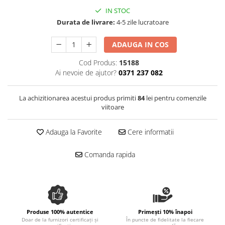
Spania / Cipru / Africa
Tigai grill
IN STOC
Sare de mare din Marea Nordului
Durata de livrare:
4-5 zile lucratoare
Prajitore paine
Sare de mare din Oceanele Pacific
Gratare
si Indian
ADAUGA IN COS
Sare de mare naturala din
Cesti, boluri, vesela
Cod Produs:
15188
Portugalia
Ai nevoie de ajutor?
0371 237 082
Sare de roca
Sare marina
La achizitionarea acestui produs primiti
84
lei pentru comenzile
Sare speciala
viitoare
Snacks
Adauga la Favorite
Cere informatii
Specialitati din ulei
Terine si placinte
Comanda rapida
Uleiuri Premium
Uleiuri speciale/presate la rece
Ulei de masline extravirgin
Ulei Gegenbauer
Produse 100% autentice
Primești 10% înapoi
Ulei Gewurzgarten
Doar de la furnizori certificați și
În puncte de fidelitate la fiecare