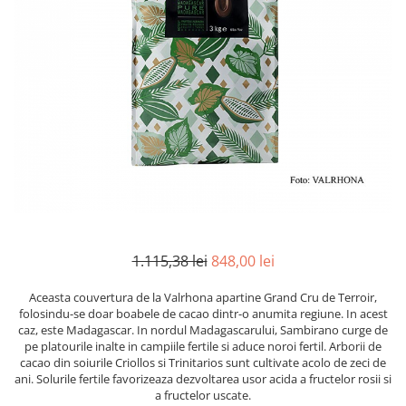
Mirodenii unice
Strecuratoare, site, spumiere
Mustar si specialitati din mustar
Razatoare, peelere, feliatoare
Otet
Tavi
Alte tipuri de otet
Forme de copt
Crema de otet balsamic si
Placi de taiere
preparate
Accesorii pentru patiserie
Otet balsamic
Cafetiere
Otet Fallot
Otet Gegenbauer
Manusi de bucatarie
Otet Golles
Vase gatit speciale
Otet Weyers
Suporturi pentru oale
1.115,38 lei
848,00 lei
Otet Wiberg Gastro
Tigai wok
Piper
Aceasta couvertura de la Valrhona apartine Grand Cru de Terroir,
Capace pentru vase de gatit
folosindu-se doar boabele de cacao dintr-o anumita regiune. In acest
Produse de patiserie
caz, este Madagascar. In nordul Madagascarului, Sambirano curge de
Vase cu inductie
pe platourile inalte in campiile fertile si aduce noroi fertil. Arborii de
Frisca si smantana
cacao din soiurile Criollos si Trinitarios sunt cultivate acolo de zeci de
Seturi de oale si tigai
Sare
ani. Solurile fertile favorizeaza dezvoltarea usor acida a fructelor rosii si
Placi inductie
a fructelor uscate.
Sare de mare din Franta / Italia /