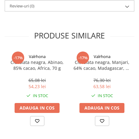
Review-uri
(0)
PRODUSE SIMILARE
Valrhona
Valrhona
-17%
-17%
Ciocolata neagra, Abinao,
Ciocolata neagra, Manjari,
85% cacao, Africa, 70 g
64% cacao, Madagascar, 70
g
65,08 lei
76,30 lei
54,23 lei
63,58 lei
IN STOC
IN STOC
ADAUGA IN COS
ADAUGA IN COS