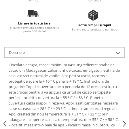
verificați
comandă
Ulei Huilerie Beaujolaise
Ulei Huileries du Berry
Uleiuri aromatizate
Livrare în toată țara
Retur simplu și rapid
Ulei Wiberg Gastro
și livrare gratuită pentru comenzile
Pentru toate produsele non-food
peste 350 de lei
Descriere
Ciocolata neagra, cacao: minimum 64%. Ingrediente: boabe de
cacao din Madagascar, zahar, unt de cacao, emulgator: lecitina de
soia, extract natural de vanilie. A se pastra uscat, racoros si
protejat de soare la + 16 ° C pana la + 18 ° C. Instructiuni de
pregatire: Topiti couvertura pe o perioada de 12 ore: acest lucru
este crucial pentru a va asigura ca untul de cacao se topeste
perfect. Incalziti couvertura la + 55 ° C / + 58 ° C. Puneti o
cuvertura calda inapoi in rezerva. Apoi lasati cantitatea necesara
sa se raceasca la + 28 ° C / + 29 ° C in timp ce amestecati regulat.
Apoi cresteti din nou temperatura la + 31 ° C / + 32 ° C; prin
adaugare - acoperire calda la o temperatura de + 55 ° C / + 58 ° C.
- incalziti masa intr-o baie de apa. - incalziti masa in cuptorul cu