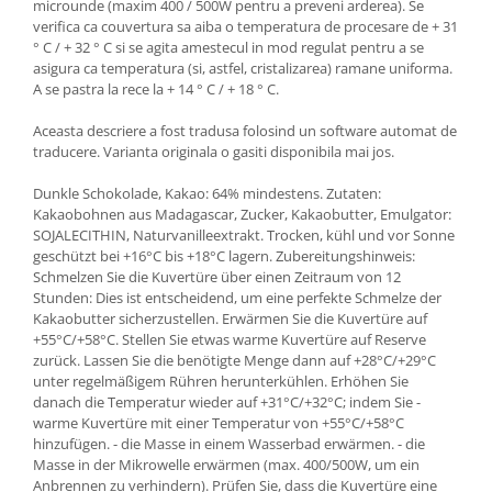
microunde (maxim 400 / 500W pentru a preveni arderea). Se
verifica ca couvertura sa aiba o temperatura de procesare de + 31
° C / + 32 ° C si se agita amestecul in mod regulat pentru a se
asigura ca temperatura (si, astfel, cristalizarea) ramane uniforma.
A se pastra la rece la + 14 ° C / + 18 ° C.
Aceasta descriere a fost tradusa folosind un software automat de
traducere. Varianta originala o gasiti disponibila mai jos.
Dunkle Schokolade, Kakao: 64% mindestens. Zutaten:
Kakaobohnen aus Madagascar, Zucker, Kakaobutter, Emulgator:
SOJALECITHIN, Naturvanilleextrakt. Trocken, kühl und vor Sonne
geschützt bei +16°C bis +18°C lagern. Zubereitungshinweis:
Schmelzen Sie die Kuvertüre über einen Zeitraum von 12
Stunden: Dies ist entscheidend, um eine perfekte Schmelze der
Kakaobutter sicherzustellen. Erwärmen Sie die Kuvertüre auf
+55°C/+58°C. Stellen Sie etwas warme Kuvertüre auf Reserve
zurück. Lassen Sie die benötigte Menge dann auf +28°C/+29°C
unter regelmäßigem Rühren herunterkühlen. Erhöhen Sie
danach die Temperatur wieder auf +31°C/+32°C; indem Sie -
warme Kuvertüre mit einer Temperatur von +55°C/+58°C
hinzufügen. - die Masse in einem Wasserbad erwärmen. - die
Masse in der Mikrowelle erwärmen (max. 400/500W, um ein
Anbrennen zu verhindern). Prüfen Sie, dass die Kuvertüre eine