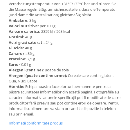
Verarbeitungstemperatur von +31°C/+32°C hat und rühren Sie
die Masse regelmäßig, um sicherzustellen, dass die Temperatur
(und damit die Kristallisation) gleichmäßig bleibt.
Ambalare:
3 kg
Valori nutritive:
per 100 g
Valoare calorica:
2359 kJ / 568 kcal
Grasimi:
40 g
Acizi grasi saturati:
24 g
Glucide:
40 g
Zaharuri:
36 g
Proteine:
7,5 g
Sare:
<0,01 g
Alergeni (contine):
Boabe de soia
Alergeni (poate contine urme):
Cereale care contin gluten,
Oua, Nuci, Lapte
Atentie:
Echipa noastra face eforturi permanente pentru a
păstra acurateţea informaţiilor din acestă pagină. Fotografiile au
caracter informativ iar unele specificaţii pot fi modificate de catre
producător fără preaviz sau pot conţine erori de operare. Pentru
informatii suplimentare va stam oricand la dispozitie la telefon
sau prin email.
Informatii conformitate produs