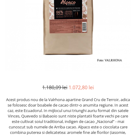
Mirodenii unice
Strecuratoare, site, spumiere
Mustar si specialitati din mustar
Razatoare, peelere, feliatoare
Otet
Tavi
Alte tipuri de otet
Forme de copt
Crema de otet balsamic si
Placi de taiere
preparate
Accesorii pentru patiserie
Otet balsamic
Cafetiere
Otet Fallot
Otet Gegenbauer
Manusi de bucatarie
Otet Golles
Vase gatit speciale
Otet Weyers
Suporturi pentru oale
1.180,09 lei
1.072,80 lei
Otet Wiberg Gastro
Tigai wok
Piper
Acest produs nou de la Valrhona apartine Grand Cru de Terroir, adica
Capace pentru vase de gatit
se folosesc doar boabele de cacao dintr-o anumita regiune. In acest
Produse de patiserie
caz, este Ecuadorul. In mijlocul unui triunghi auriu format din satele
Vase cu inductie
Vinces, Quevedo si Babaoio sunt niste plantatii foarte vechi pe care
Frisca si smantana
este cultivat soiul traditional, indigen de cacao „Nacional” - mai
Seturi de oale si tigai
Sare
cunoscut sub numele de Arriba cacao. Alpaco este o ciocolata care
Placi inductie
combina puterea si delicatetea: aromele fine ale florilor (iasomie,
Sare de mare din Franta / Italia /