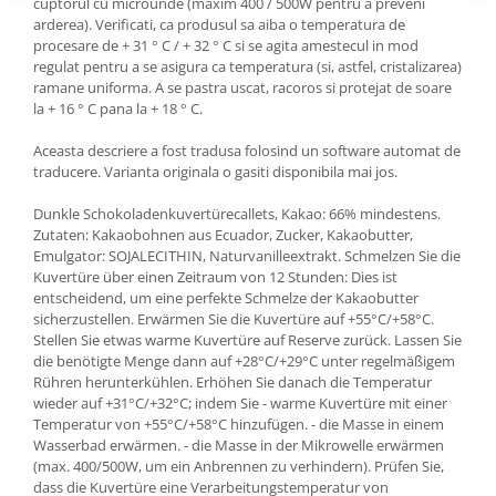
cuptorul cu microunde (maxim 400 / 500W pentru a preveni
arderea). Verificati, ca produsul sa aiba o temperatura de
procesare de + 31 ° C / + 32 ° C si se agita amestecul in mod
regulat pentru a se asigura ca temperatura (si, astfel, cristalizarea)
ramane uniforma. A se pastra uscat, racoros si protejat de soare
la + 16 ° C pana la + 18 ° C.
Aceasta descriere a fost tradusa folosind un software automat de
traducere. Varianta originala o gasiti disponibila mai jos.
Dunkle Schokoladenkuvertürecallets, Kakao: 66% mindestens.
Zutaten: Kakaobohnen aus Ecuador, Zucker, Kakaobutter,
Emulgator: SOJALECITHIN, Naturvanilleextrakt. Schmelzen Sie die
Kuvertüre über einen Zeitraum von 12 Stunden: Dies ist
entscheidend, um eine perfekte Schmelze der Kakaobutter
sicherzustellen. Erwärmen Sie die Kuvertüre auf +55°C/+58°C.
Stellen Sie etwas warme Kuvertüre auf Reserve zurück. Lassen Sie
die benötigte Menge dann auf +28°C/+29°C unter regelmäßigem
Rühren herunterkühlen. Erhöhen Sie danach die Temperatur
wieder auf +31°C/+32°C; indem Sie - warme Kuvertüre mit einer
Temperatur von +55°C/+58°C hinzufügen. - die Masse in einem
Wasserbad erwärmen. - die Masse in der Mikrowelle erwärmen
(max. 400/500W, um ein Anbrennen zu verhindern). Prüfen Sie,
dass die Kuvertüre eine Verarbeitungstemperatur von