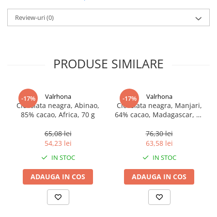
Review-uri
(0)
PRODUSE SIMILARE
Valrhona
Valrhona
-17%
-17%
Ciocolata neagra, Abinao,
Ciocolata neagra, Manjari,
85% cacao, Africa, 70 g
64% cacao, Madagascar, 70
g
65,08 lei
76,30 lei
54,23 lei
63,58 lei
IN STOC
IN STOC
ADAUGA IN COS
ADAUGA IN COS