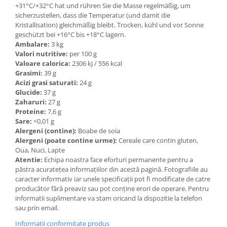
+31°C/+32°C hat und rühren Sie die Masse regelmäßig, um
sicherzustellen, dass die Temperatur (und damit die
Kristallisation) gleichmäßig bleibt. Trocken, kühl und vor Sonne
geschützt bei +16°C bis +18°C lagern.
Ambalare:
3 kg
Valori nutritive:
per 100 g
Valoare calorica:
2306 kJ / 556 kcal
Grasimi:
39 g
Acizi grasi saturati:
24 g
Glucide:
37 g
Zaharuri:
27 g
Proteine:
7,6 g
Sare:
<0,01 g
Alergeni (contine):
Boabe de soia
Alergeni (poate contine urme):
Cereale care contin gluten,
Oua, Nuci, Lapte
Atentie:
Echipa noastra face eforturi permanente pentru a
păstra acurateţea informaţiilor din acestă pagină. Fotografiile au
caracter informativ iar unele specificaţii pot fi modificate de catre
producător fără preaviz sau pot conţine erori de operare. Pentru
informatii suplimentare va stam oricand la dispozitie la telefon
sau prin email.
Informatii conformitate produs