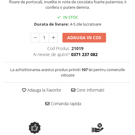
floare de portocal), invelite in note de ciocolata foarte puternice, ii
Spania / Cipru / Africa
Tigai grill
confera o putere demna.
Sare de mare din Marea Nordului
Prajitore paine
IN STOC
Sare de mare din Oceanele Pacific
Gratare
Durata de livrare:
4-5 zile lucratoare
si Indian
Sare de mare naturala din
Cesti, boluri, vesela
ADAUGA IN COS
Portugalia
Sare de roca
Cod Produs:
21019
Ai nevoie de ajutor?
0371 237 082
Sare marina
Sare speciala
La achizitionarea acestui produs primiti
107
lei pentru comenzile
Snacks
viitoare
Specialitati din ulei
Terine si placinte
Adauga la Favorite
Cere informatii
Uleiuri Premium
Comanda rapida
Uleiuri speciale/presate la rece
Ulei de masline extravirgin
Ulei Gegenbauer
Ulei Gewurzgarten