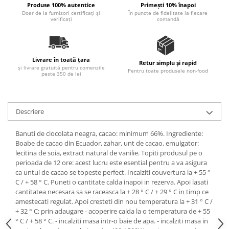
Produse 100% autentice
Primești 10% înapoi
Ulei Huilerie Beaujolaise
Doar de la furnizori certificați și
În puncte de fidelitate la fiecare
verificați
comandă
Ulei Huileries du Berry
Uleiuri aromatizate
Ulei Wiberg Gastro
Livrare în toată țara
Retur simplu și rapid
și livrare gratuită pentru comenzile
Pentru toate produsele non-food
peste 350 de lei
Descriere
Banuti de ciocolata neagra, cacao: minimum 66%. Ingrediente:
Boabe de cacao din Ecuador, zahar, unt de cacao, emulgator:
lecitina de soia, extract natural de vanilie. Topiti produsul pe o
perioada de 12 ore: acest lucru este esential pentru a va asigura
ca untul de cacao se topeste perfect. Incalziti couvertura la + 55 °
C / + 58 ° C. Puneti o cantitate calda inapoi in rezerva. Apoi lasati
cantitatea necesara sa se raceasca la + 28 ° C / + 29 ° C in timp ce
amestecati regulat. Apoi cresteti din nou temperatura la + 31 ° C /
+ 32 ° C; prin adaugare - acoperire calda la o temperatura de + 55
° C / + 58 ° C. - incalziti masa intr-o baie de apa. - incalziti masa in