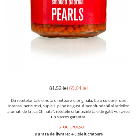
Mirodenii unice
Strecuratoare, site, spumiere
Mustar si specialitati din mustar
Razatoare, peelere, feliatoare
Otet
Tavi
Alte tipuri de otet
Forme de copt
Crema de otet balsamic si
Placi de taiere
preparate
Accesorii pentru patiserie
Otet balsamic
Cafetiere
Otet Fallot
Otet Gegenbauer
Manusi de bucatarie
Otet Golles
Vase gatit speciale
Otet Weyers
Suporturi pentru oale
81,52 lei
69,04 lei
Otet Wiberg Gastro
Tigai wok
Piper
Da retetelor tale o nota uimitoare si originala. Cu o culoare rosie
Capace pentru vase de gatit
intensa, perle mici, suple si pline de gustul inconfundabil al ardeilor
Produse de patiserie
afumati de la „La Chinata”, retetele si fanteziile tale de gatit vor avea
Vase cu inductie
un succes garantat.
Frisca si smantana
Seturi de oale si tigai
Sare
STOC EPUIZAT
Placi inductie
Durata de livrare:
4-5 zile lucratoare
Sare de mare din Franta / Italia /