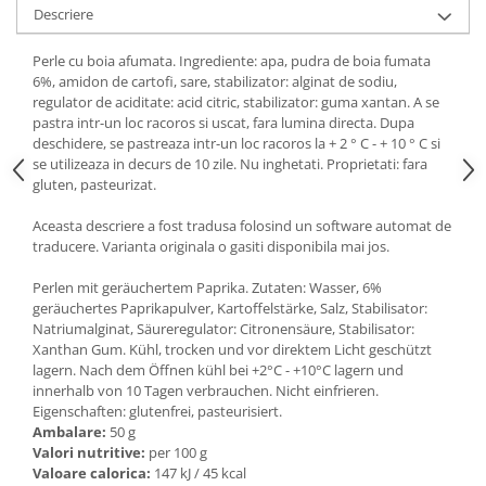
Descriere
Ulei Huilerie Beaujolaise
Ulei Huileries du Berry
Perle cu boia afumata. Ingrediente: apa, pudra de boia fumata
Uleiuri aromatizate
6%, amidon de cartofi, sare, stabilizator: alginat de sodiu,
Ulei Wiberg Gastro
regulator de aciditate: acid citric, stabilizator: guma xantan. A se
pastra intr-un loc racoros si uscat, fara lumina directa. Dupa
deschidere, se pastreaza intr-un loc racoros la + 2 ° C - + 10 ° C si
se utilizeaza in decurs de 10 zile. Nu inghetati. Proprietati: fara
gluten, pasteurizat.
Aceasta descriere a fost tradusa folosind un software automat de
traducere. Varianta originala o gasiti disponibila mai jos.
Perlen mit geräuchertem Paprika. Zutaten: Wasser, 6%
geräuchertes Paprikapulver, Kartoffelstärke, Salz, Stabilisator:
Natriumalginat, Säureregulator: Citronensäure, Stabilisator:
Xanthan Gum. Kühl, trocken und vor direktem Licht geschützt
lagern. Nach dem Öffnen kühl bei +2°C - +10°C lagern und
innerhalb von 10 Tagen verbrauchen. Nicht einfrieren.
Eigenschaften: glutenfrei, pasteurisiert.
Ambalare:
50 g
Valori nutritive:
per 100 g
Valoare calorica:
147 kJ / 45 kcal