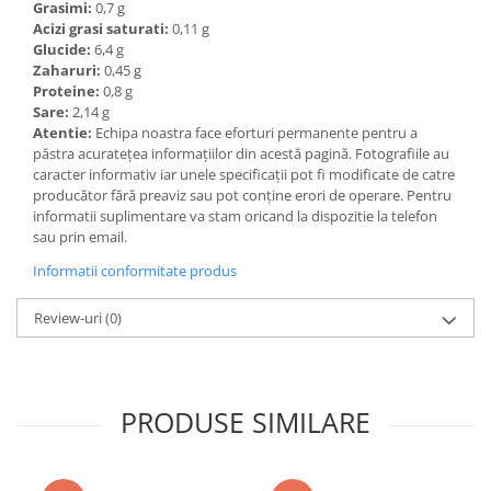
Grasimi:
0,7 g
Acizi grasi saturati:
0,11 g
Glucide:
6,4 g
Zaharuri:
0,45 g
Proteine:
0,8 g
Sare:
2,14 g
Atentie:
Echipa noastra face eforturi permanente pentru a
păstra acurateţea informaţiilor din acestă pagină. Fotografiile au
caracter informativ iar unele specificaţii pot fi modificate de catre
producător fără preaviz sau pot conţine erori de operare. Pentru
informatii suplimentare va stam oricand la dispozitie la telefon
sau prin email.
Informatii conformitate produs
Review-uri
(0)
PRODUSE SIMILARE