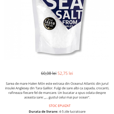
Mirodenii unice
Strecuratoare, site, spumiere
Mustar si specialitati din mustar
Razatoare, peelere, feliatoare
Otet
Tavi
Alte tipuri de otet
Forme de copt
Crema de otet balsamic si
Placi de taiere
preparate
Accesorii pentru patiserie
Otet balsamic
Cafetiere
Otet Fallot
Otet Gegenbauer
Manusi de bucatarie
Otet Golles
Vase gatit speciale
Otet Weyers
Suporturi pentru oale
60,08 lei
52,75 lei
Otet Wiberg Gastro
Tigai wok
Piper
Sarea de mare Halen Môn este extrasa din Oceanul Atlantic din jurul
Capace pentru vase de gatit
insulei Anglesey din Tara Galilor. Fulgi de sare albi ca zapada, crocanti,
Produse de patiserie
rafineaza fiecare fel de mancare. Un bucatar a spus odata despre
Vase cu inductie
aceasta sare: „... gustul celui mai pur ocean”.
Frisca si smantana
Seturi de oale si tigai
Sare
STOC EPUIZAT
Placi inductie
Durata de livrare:
4-5 zile lucratoare
Sare de mare din Franta / Italia /