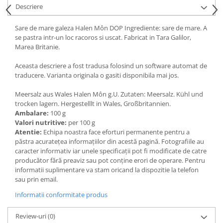
Descriere
Ulei Huilerie Beaujolaise
Ulei Huileries du Berry
Sare de mare galeza Halen Môn DOP Ingrediente: sare de mare. A
Uleiuri aromatizate
se pastra intr-un loc racoros si uscat. Fabricat in Tara Galilor,
Ulei Wiberg Gastro
Marea Britanie.
Aceasta descriere a fost tradusa folosind un software automat de
traducere. Varianta originala o gasiti disponibila mai jos.
Meersalz aus Wales Halen Môn g.U. Zutaten: Meersalz. Kühl und
trocken lagern. Hergestelllt in Wales, Großbritannien.
Ambalare:
100 g
Valori nutritive:
per 100 g
Atentie:
Echipa noastra face eforturi permanente pentru a
păstra acurateţea informaţiilor din acestă pagină. Fotografiile au
caracter informativ iar unele specificaţii pot fi modificate de catre
producător fără preaviz sau pot conţine erori de operare. Pentru
informatii suplimentare va stam oricand la dispozitie la telefon
sau prin email.
Informatii conformitate produs
Review-uri
(0)