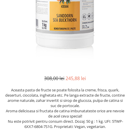
Mirodenii unice
Strecuratoare, site, spumiere
Mustar si specialitati din mustar
Razatoare, peelere, feliatoare
Otet
Tavi
Alte tipuri de otet
Forme de copt
Crema de otet balsamic si
Placi de taiere
preparate
Accesorii pentru patiserie
Otet balsamic
Cafetiere
Otet Fallot
Otet Gegenbauer
Manusi de bucatarie
Otet Golles
Vase gatit speciale
308,00 lei
245,88 lei
Otet Weyers
Suporturi pentru oale
Otet Wiberg Gastro
Tigai wok
Aceasta pasta de fructe se poate folosita la creme, frisca, quark,
Piper
deserturi, ciocolata, inghetata etc. Pe langa extracte de fructe, contine
Capace pentru vase de gatit
arome naturale, zahar invertit si sirop de glucoza, pulpa de catina si
Produse de patiserie
suc de portocale.
Vase cu inductie
Aroma delicioasa si fructata de catina imbunatateste orice are nevoie
Frisca si smantana
de acel ceva special!
Seturi de oale si tigai
Sare
Nu este potrivit pentru consum direct. Dozaj: 50 g : 1 kg. UFI: 5TWP-
Placi inductie
6XX7-6804-7S1G. Proprietati: Vegan, vegetarian.
Sare de mare din Franta / Italia /