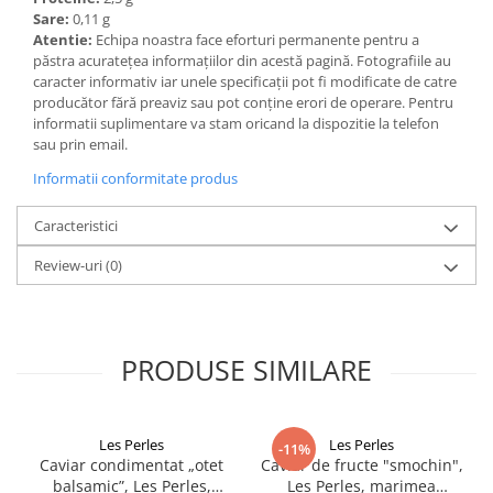
Sare:
0,11 g
Atentie:
Echipa noastra face eforturi permanente pentru a
păstra acurateţea informaţiilor din acestă pagină. Fotografiile au
caracter informativ iar unele specificaţii pot fi modificate de catre
producător fără preaviz sau pot conţine erori de operare. Pentru
informatii suplimentare va stam oricand la dispozitie la telefon
sau prin email.
Informatii conformitate produs
Caracteristici
Review-uri
(0)
PRODUSE SIMILARE
Les Perles
Les Perles
-11%
Caviar condimentat „otet
Caviar de fructe "smochin",
balsamic”, Les Perles,
Les Perles, marimea