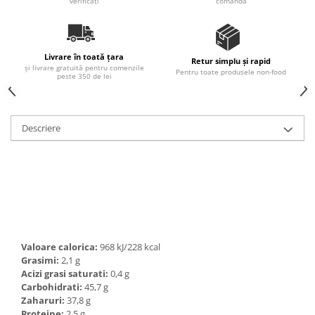
verificați
comandă
Ulei Huilerie Beaujolaise
Ulei Huileries du Berry
Uleiuri aromatizate
Livrare în toată țara
Retur simplu și rapid
Ulei Wiberg Gastro
și livrare gratuită pentru comenzile
Pentru toate produsele non-food
peste 350 de lei
Descriere
Valoare calorica:
968 kJ/228 kcal
Grasimi:
2,1 g
Acizi grasi saturati:
0,4 g
Carbohidrati:
45,7 g
Zaharuri:
37,8 g
Proteine:
2,5 g