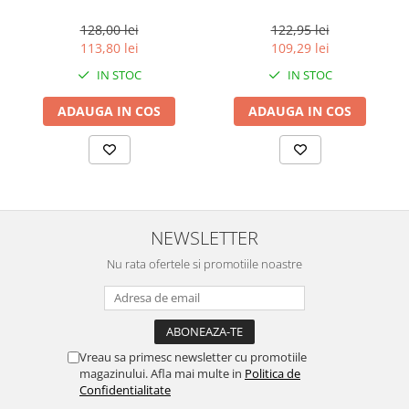
marimea perlelor 5 mm,
perlelor 5mm, sferice, 200 g
sferice, 200 g
128,00 lei
122,95 lei
113,80 lei
109,29 lei
IN STOC
IN STOC
ADAUGA IN COS
ADAUGA IN COS
NEWSLETTER
Nu rata ofertele si promotiile noastre
Vreau sa primesc newsletter cu promotiile
magazinului. Afla mai multe in
Politica de
Confidentialitate