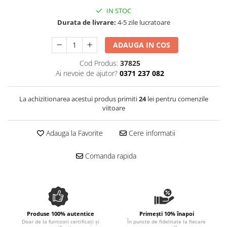
Spania / Cipru / Africa
Tigai grill
IN STOC
Sare de mare din Marea Nordului
Durata de livrare:
4-5 zile lucratoare
Prajitore paine
Sare de mare din Oceanele Pacific
Gratare
si Indian
ADAUGA IN COS
Sare de mare naturala din
Cesti, boluri, vesela
Cod Produs:
37825
Portugalia
Ai nevoie de ajutor?
0371 237 082
Sare de roca
Sare marina
La achizitionarea acestui produs primiti
24
lei pentru comenzile
Sare speciala
viitoare
Snacks
Adauga la Favorite
Cere informatii
Specialitati din ulei
Terine si placinte
Comanda rapida
Uleiuri Premium
Uleiuri speciale/presate la rece
Ulei de masline extravirgin
Ulei Gegenbauer
Produse 100% autentice
Primești 10% înapoi
Ulei Gewurzgarten
Doar de la furnizori certificați și
În puncte de fidelitate la fiecare