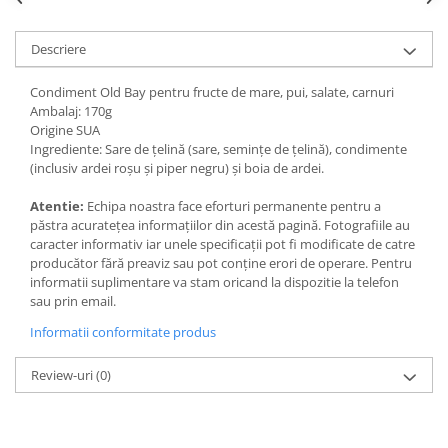
Ulei Huilerie Beaujolaise
Ulei Huileries du Berry
Descriere
Uleiuri aromatizate
Ulei Wiberg Gastro
Condiment Old Bay pentru fructe de mare, pui, salate, carnuri
Ambalaj: 170g
Origine SUA
Ingrediente:
Sare de țelină (sare, semințe de țelină), condimente 
(inclusiv ardei roșu și piper negru) și boia de ardei.
Atentie:
Echipa noastra face eforturi permanente pentru a
păstra acurateţea informaţiilor din acestă pagină. Fotografiile au
caracter informativ iar unele specificaţii pot fi modificate de catre
producător fără preaviz sau pot conţine erori de operare. Pentru
informatii suplimentare va stam oricand la dispozitie la telefon
sau prin email.
Informatii conformitate produs
Review-uri
(0)