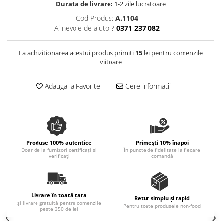
Durata de livrare:
1-2 zile lucratoare
Spania / Cipru / Africa
Tigai grill
Cod Produs:
A.1104
Sare de mare din Marea Nordului
Prajitore paine
Ai nevoie de ajutor?
0371 237 082
Sare de mare din Oceanele Pacific
Gratare
si Indian
La achizitionarea acestui produs primiti
15
lei pentru comenzile
Sare de mare naturala din
Cesti, boluri, vesela
viitoare
Portugalia
Sare de roca
Adauga la Favorite
Cere informatii
Sare marina
Sare speciala
Snacks
Specialitati din ulei
Produse 100% autentice
Primești 10% înapoi
Terine si placinte
Doar de la furnizori certificați și
În puncte de fidelitate la fiecare
verificați
comandă
Uleiuri Premium
Uleiuri speciale/presate la rece
Ulei de masline extravirgin
Livrare în toată țara
Retur simplu și rapid
Ulei Gegenbauer
și livrare gratuită pentru comenzile
Pentru toate produsele non-food
peste 350 de lei
Ulei Gewurzgarten